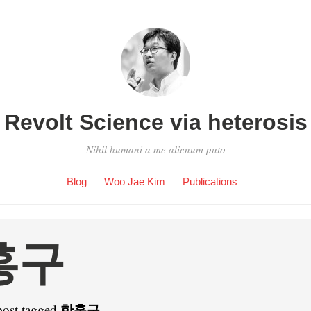
Revolt Science via heterosis
Nihil humani a me alienum puto
Blog
Woo Jae Kim
Publications
홍구
한홍구
post tagged
.