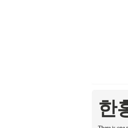
한
There is one 