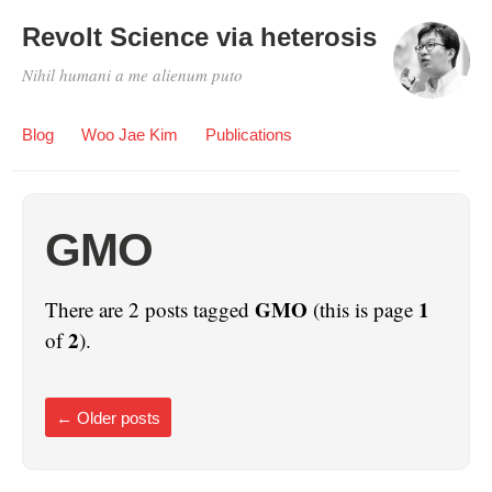
Revolt Science via heterosis
Nihil humani a me alienum puto
Blog
Woo Jae Kim
Publications
GMO
GMO
1
There are 2 posts tagged
(this is page
2
of
).
←
Older posts