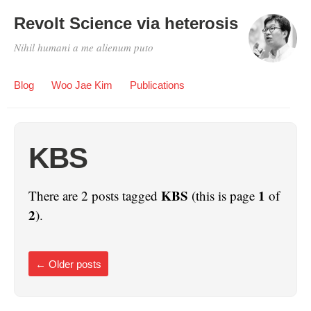
Revolt Science via heterosis
Nihil humani a me alienum puto
Blog
Woo Jae Kim
Publications
KBS
KBS
1
There are 2 posts tagged
(this is page
of
2
).
←
Older posts