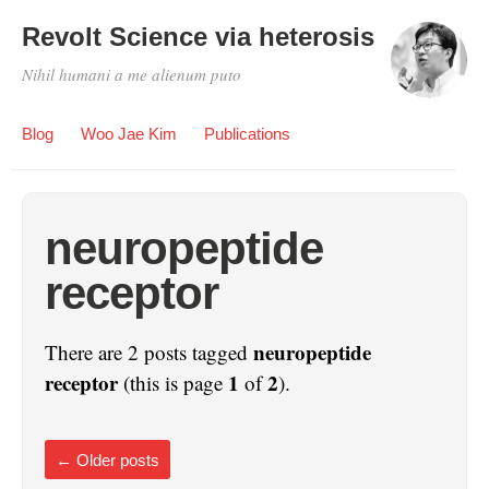
Revolt Science via heterosis
Nihil humani a me alienum puto
Blog
Woo Jae Kim
Publications
neuropeptide
receptor
neuropeptide
There are 2 posts tagged
receptor
1
2
(this is page
of
).
←
Older posts