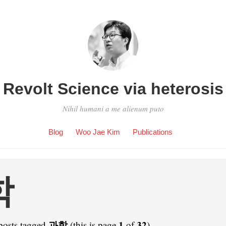
Revolt Science via heterosis
Nihil humani a me alienum puto
Blog
Woo Jae Kim
Publications
학
과학
1
32
posts tagged
(this is page
of
).