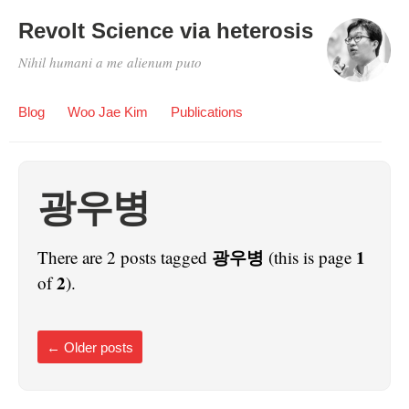
Revolt Science via heterosis
Nihil humani a me alienum puto
Blog
Woo Jae Kim
Publications
광우병
광우병
1
There are 2 posts tagged
(this is page
2
of
).
←
Older posts