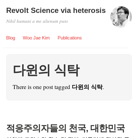
Revolt Science via heterosis
Nihil humani a me alienum puto
Blog
Woo Jae Kim
Publications
다윈의 식탁
다윈의 식탁
There is one post tagged
.
적응주의자들의 천국, 대한민국