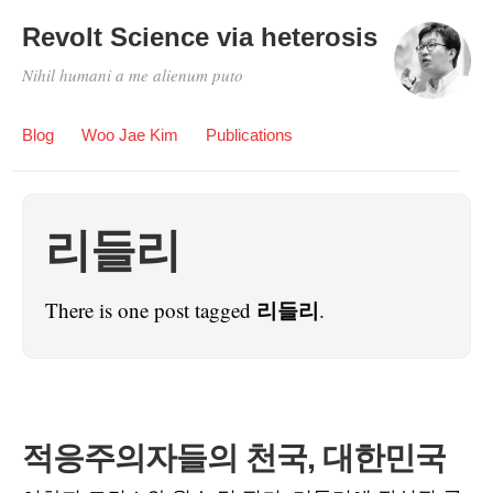
Revolt Science via heterosis
Nihil humani a me alienum puto
Blog
Woo Jae Kim
Publications
리들리
리들리
There is one post tagged
.
적응주의자들의 천국, 대한민국