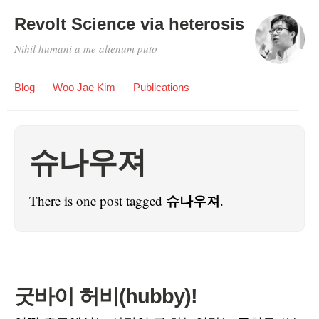
Revolt Science via heterosis
Nihil humani a me alienum puto
Blog
Woo Jae Kim
Publications
슈나우져
슈나우져
There is one post tagged
.
굿바이 허비(hubby)!