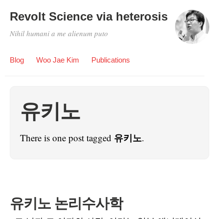
Revolt Science via heterosis
Nihil humani a me alienum puto
Blog
Woo Jae Kim
Publications
유키노
유키노
There is one post tagged
.
유키노 논리수사학