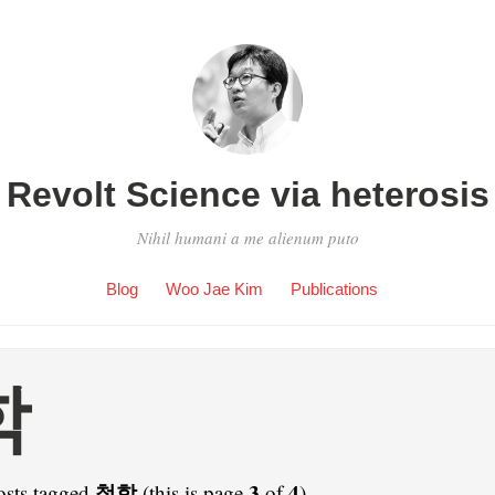
Revolt Science via heterosis
Nihil humani a me alienum puto
Blog
Woo Jae Kim
Publications
학
철학
3
4
osts tagged
(this is page
of
).