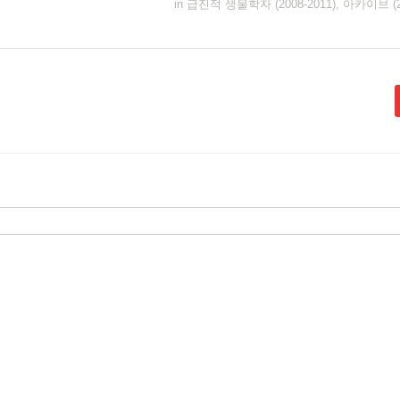
in
급진적 생물학자 (2008-2011)
,
아카이브 (20