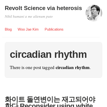
Revolt Science via heterosis
Nihil humani a me alienum puto
Blog
Woo Jae Kim
Publications
circadian rhythm
circadian rhythm
There is one post tagged
.
화이트 돌연변이는 재고되어야
한다 Reconsider using white