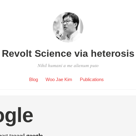
Revolt Science via heterosis
Nihil humani a me alienum puto
Blog
Woo Jae Kim
Publications
ogle
google
post tagged
.