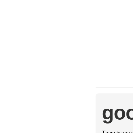
go
There is one 