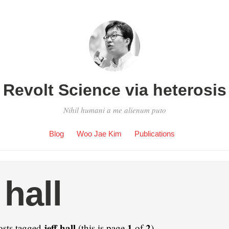
Revolt Science via heterosis
Nihil humani a me alienum puto
Blog
Woo Jae Kim
Publications
 hall
jeff hall
1
2
osts tagged
(this is page
of
).