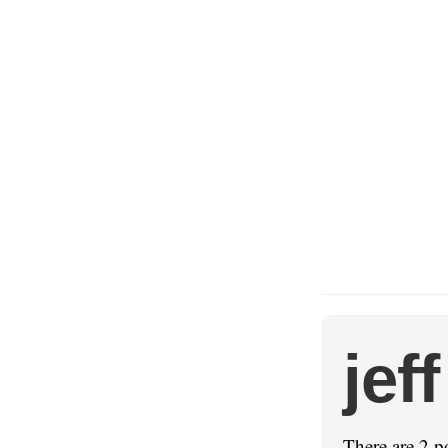
jeff
There are 2 p