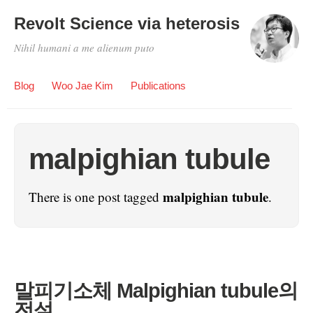
Revolt Science via heterosis
Nihil humani a me alienum puto
Blog
Woo Jae Kim
Publications
malpighian tubule
malpighian tubule
There is one post tagged
.
말피기소체 Malpighian tubule의
전설