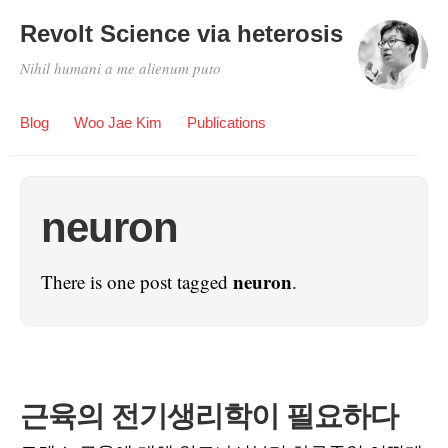
Revolt Science via heterosis
Nihil humani a me alienum puto
Blog
Woo Jae Kim
Publications
neuron
neuron
There is one post tagged
.
근육의 전기생리학이 필요하다