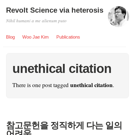
Revolt Science via heterosis
Nihil humani a me alienum puto
Blog
Woo Jae Kim
Publications
unethical citation
unethical citation
There is one post tagged
.
참고문헌을 정직하게 다는 일의
어려움